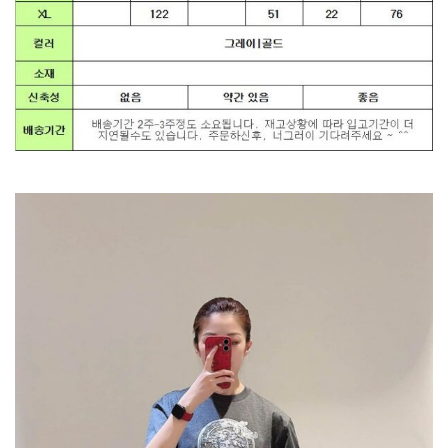
팔
티
셔
츠
수
량