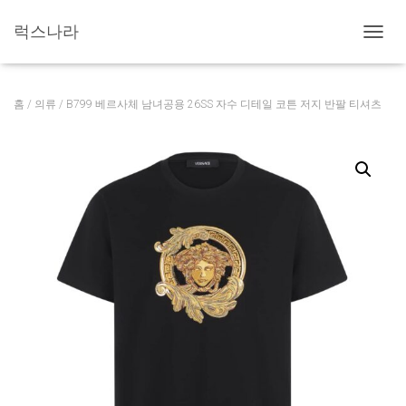
럭스나라
내
비
게
이
홈
/
의류
/ B799 베르사체 남녀공용 26SS 자수 디테일 코튼 저지 반팔 티셔츠
션
토
글