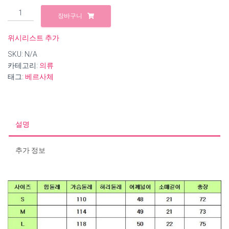
B799
장바구니
베
르
위시리스트 추가
사
SKU:
N/A
체
카테고리:
의류
남
태그:
베르사체
녀
공
용
26SS
자
설명
수
디
추가 정보
테
일
코
튼
저
지
반