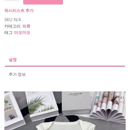
미
오
위시리스트 추가
미
SKU:
N/A
오
카테고리:
의류
데
태그:
미오미오
님
체
인
나
시
설명
수
량
추가 정보