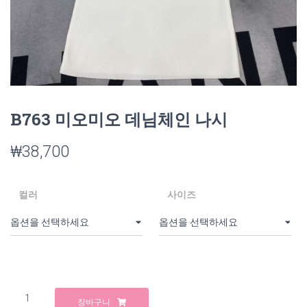
B763 미오미오 데님체인 나시
₩
38,700
컬러
사이즈
B763
장바구니