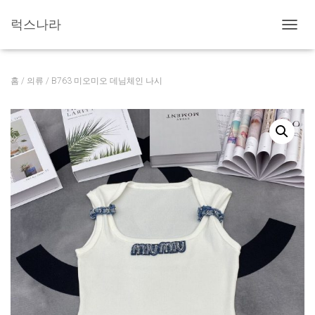
럭스나라
내
비
게
이
홈
/
의류
/ B763 미오미오 데님체인 나시
션
토
글