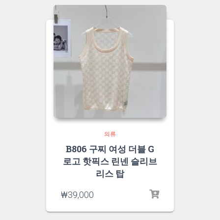
의류
B806 구찌 여성 더블 G
로고 핫픽스 린넨 슬리브
리스 탑
₩
39,000