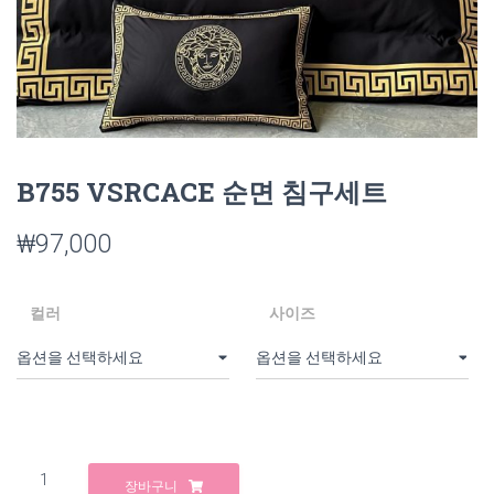
B755 VSRCACE 순면 침구세트
₩
97,000
컬러
사이즈
B755
장바구니