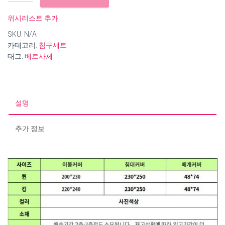
VSRCACE
순
위시리스트 추가
면
SKU:
N/A
침
카테고리:
침구세트
구
태그:
베르사체
세
트
수
량
설명
추가 정보