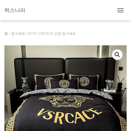
럭스나라
내
비
게
이
홈
/
침구세트
/ B755 VSRCACE 순면 침구세트
션
토
글