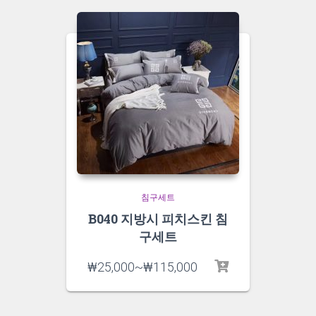
침구세트
B040 지방시 피치스킨 침
구세트
₩
25,000
~
₩
115,000