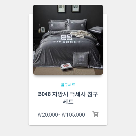
침구세트
B048 지방시 극세사 침구
세트
₩
20,000
~
₩
105,000