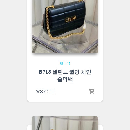
핸드백
B718 셀린느 퀼팅 체인
숄더백
₩
87,000