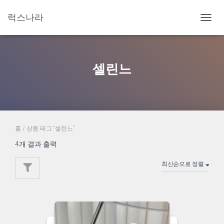
럭스나라
내
비
게
이
션
셀린느
토
글
홈
/ 상품 태그 “셀린느”
4개 결과 출력