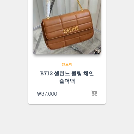
핸드백
B713 셀린느 퀼팅 체인
숄더백
₩
87,000