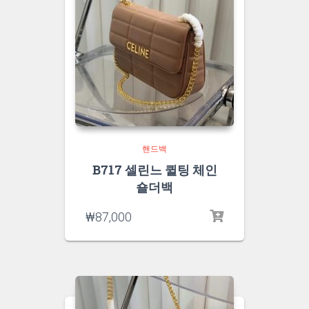
핸드백
B717 셀린느 퀼팅 체인
숄더백
₩
87,000