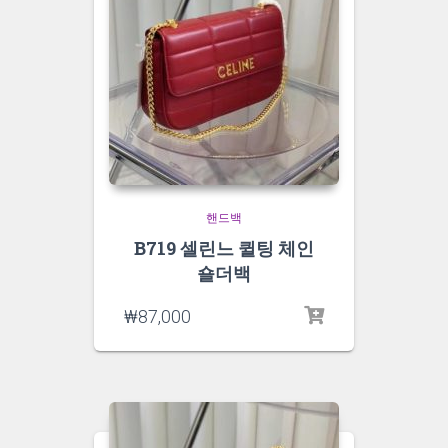
핸드백
B719 셀린느 퀼팅 체인
숄더백
₩
87,000