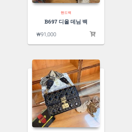
핸드백
B697 디올 데님 백
₩
91,000