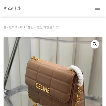
럭스나라
내
비
게
이
홈
/
핸드백
/ B717 셀린느 퀼팅 체인 숄더백
션
토
글