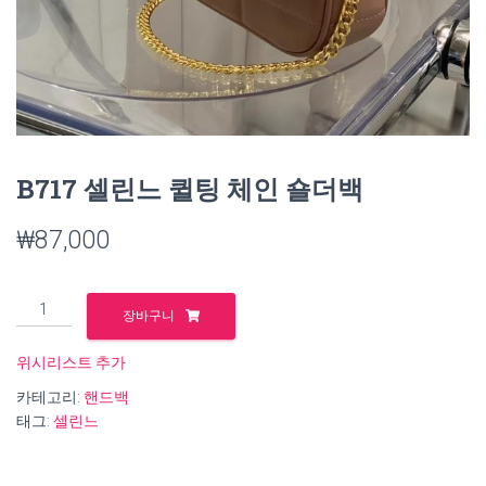
B717 셀린느 퀼팅 체인 숄더백
₩
87,000
B717
장바구니
셀
린
위시리스트 추가
느
카테고리:
핸드백
퀼
태그:
셀린느
팅
체
인