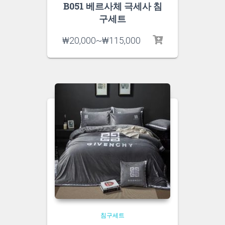
B051 베르사체 극세사 침
구세트
₩
20,000
~
₩
115,000
침구세트