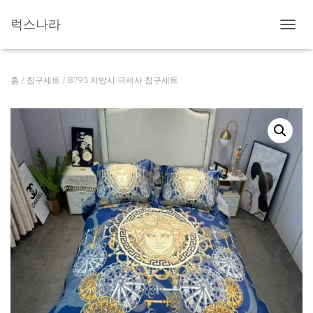
럭스나라
내
비
게
이
홈
/
침구세트
/ B793 지방시 극세사 침구세트
션
토
글