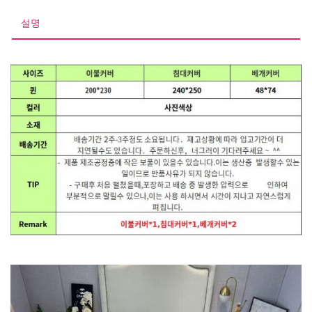
구
세
설명
트
수
량