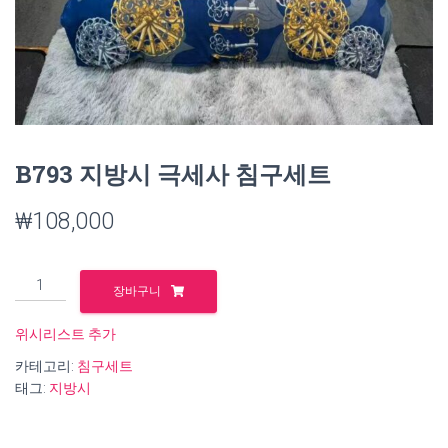
B793 지방시 극세사 침구세트
₩
108,000
B793
장바구니
지
방
위시리스트 추가
시
카테고리:
침구세트
극
태그:
지방시
세
사
침