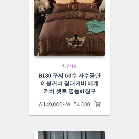
침구세트
B130 구찌 60수 자수공단
이불커버 침대커버 베개
커버 셋트 명품st침구
₩
149,000
~
₩
154,000