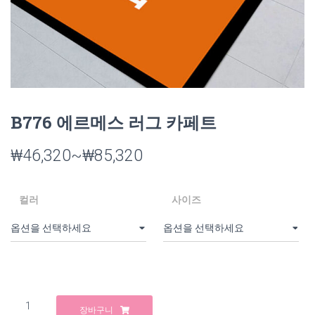
B776 에르메스 러그 카페트
₩
46,320
~
₩
85,320
컬러
사이즈
B776
장바구니