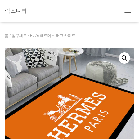
럭스나라
내
비
게
이
홈
/
침구세트
/ B776 에르메스 러그 카페트
션
토
글