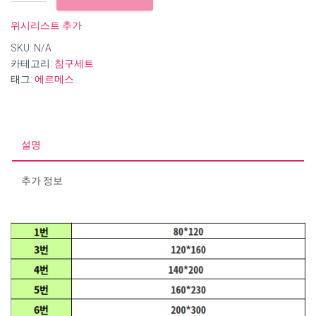
에
르
위시리스트 추가
메
SKU:
N/A
스
카테고리:
침구세트
러
태그:
에르메스
그
카
페
트
수
설명
량
추가 정보