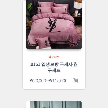
침구세트
B161 입생로랑 극세사 침
구세트
₩
20,000
~
₩
115,000