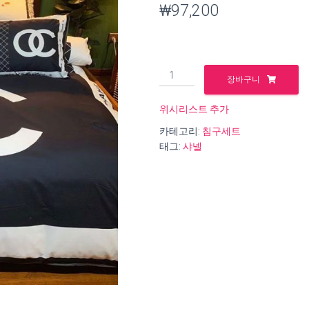
₩
97,200
B770
장바구니
샤
넬
위시리스트 추가
순
카테고리:
침구세트
면
태그:
샤넬
침
구
세
트
사
계
절
용
수
량