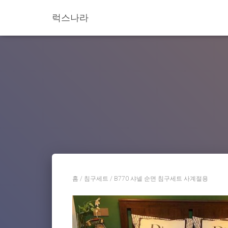
럭스나라
홈
/
침구세트
/ B770 샤넬 순면 침구세트 사계절용