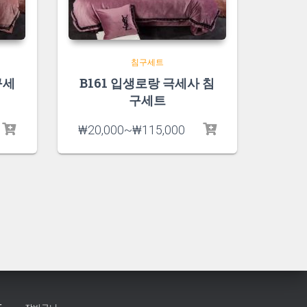
침구세트
구세
B161 입생로랑 극세사 침
구세트
₩
20,000
~
₩
115,000