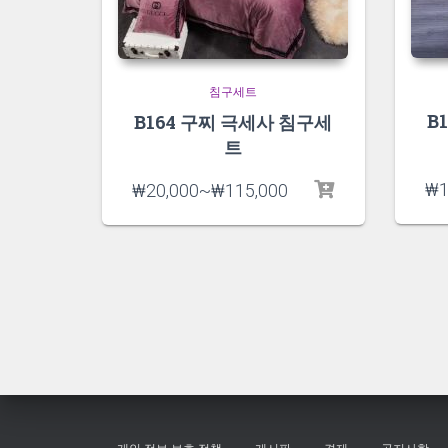
침구세트
B
B164 구찌 극세사 침구세
트
₩
1
₩
20,000
~
₩
115,000