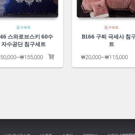
침구세트
침구세트
146 스와로브스키 60수
B166 구찌 극세사 침
자수공단 침구세트
트
50,000
~
₩
155,000
₩
20,000
~
₩
115,000