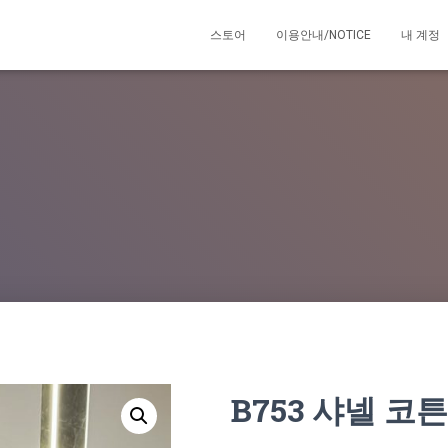
스토어
이용안내/NOTICE
내 계정
B753 샤넬 코