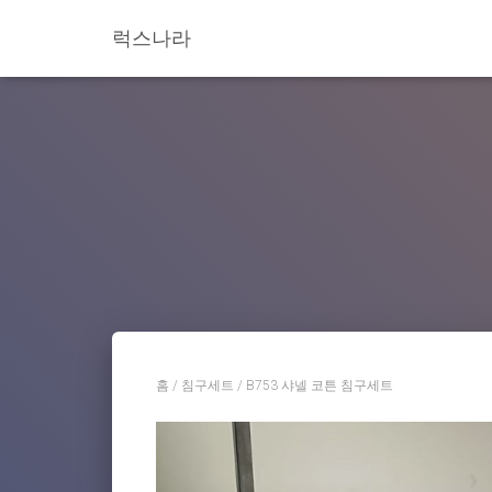
럭스나라
홈
/
침구세트
/ B753 샤넬 코튼 침구세트