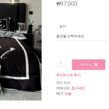
₩
97,000
컬러
B753
장바구니
샤
넬
위시리스트 추가
코
SKU:
N/A
튼
카테고리:
침구세트
침
태그:
샤넬
구
세
트