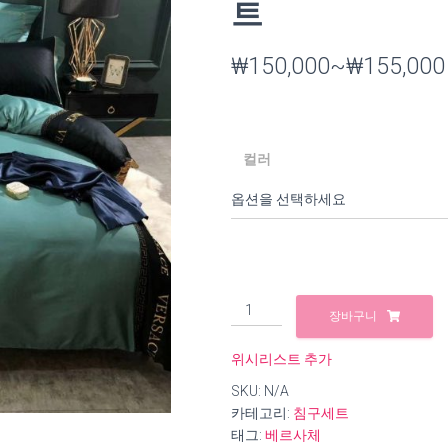
트
₩
150,000
~
₩
155,000
컬러
B605
장바구니
베
르
위시리스트 추가
사
SKU:
N/A
체
카테고리:
침구세트
순
태그:
베르사체
면