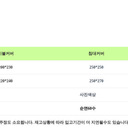
60
수
자
수
침
구
세
트
수
이불커버
침대커버
량
200*230
250*250
220*240
250*270
사진색상
순면60수
3주정도 소요됩니다. 재고상황에 따라 입고기간이 더 지연될수도 있습니다.