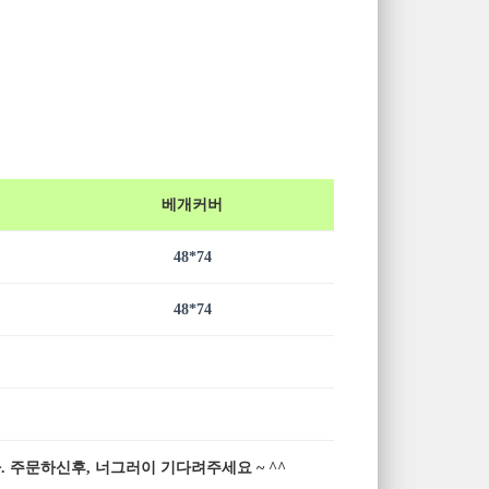
베개커버
48*74
48*74
 주문하신후, 너그러이 기다려주세요 ~ ^^