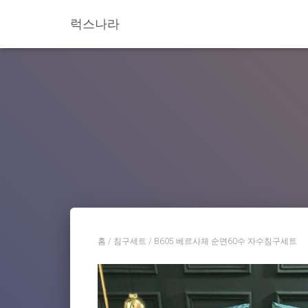
럭스나라
홈
/
침구세트
/ B605 베르사체 순면60수 자수침구세트