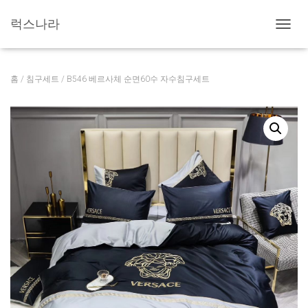
럭스나라
내
비
게
이
홈
/
침구세트
/ B546 베르사체 순면60수 자수침구세트
션
토
글