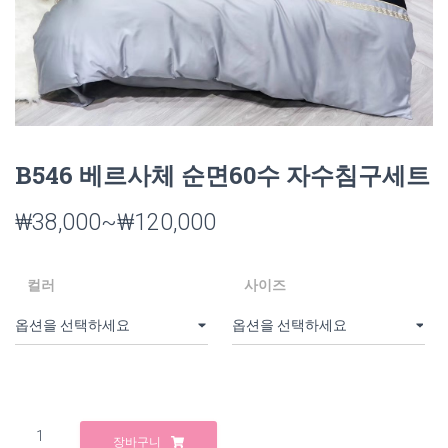
B546 베르사체 순면60수 자수침구세트
₩
38,000
~
₩
120,000
컬러
사이즈
B546
장바구니