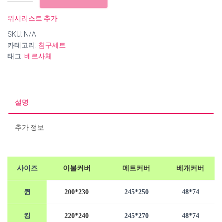
베
르
위시리스트 추가
사
SKU:
N/A
체
카테고리:
침구세트
순
태그:
베르사체
면
60
수
자
수
설명
침
구
추가 정보
세
트
수
량
사이즈
이불커버
메트커버
베개커버
퀸
200*230
245*250
48*74
킹
220*240
245*270
48*74