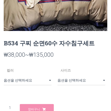
B534 구찌 순면60수 자수침구세트
₩
38,000
~
₩
135,000
컬러
사이즈
B534
장바구니