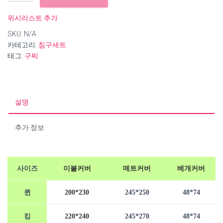
구
찌
위시리스트 추가
순
SKU:
N/A
면
카테고리:
침구세트
60
태그:
구찌
수
자
수
침
구
설명
세
트
추가 정보
수
량
사이즈
이불커버
메트커버
베개커버
퀸
200*230
245*250
48*74
킹
220*240
245*270
48*74