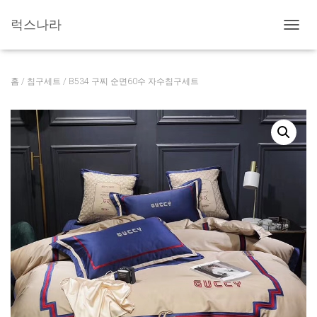
럭스나라
내
비
게
이
홈
/
침구세트
/ B534 구찌 순면60수 자수침구세트
션
토
글