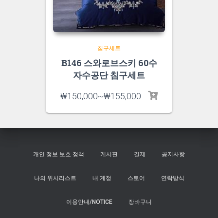
침구세트
B146 스와로브스키 60수
자수공단 침구세트
₩
150,000
~
₩
155,000
개인 정보 보호 정책
게시판
결제
공지사항
나의 위시리스트
내 계정
스토어
연락방식
이용안내/NOTICE
장바구니