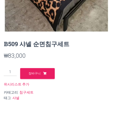
B509 샤넬 순면침구세트
₩
83,000
B509
장바구니
샤
넬
위시리스트 추가
순
카테고리:
침구세트
면
태그:
샤넬
침
구
세