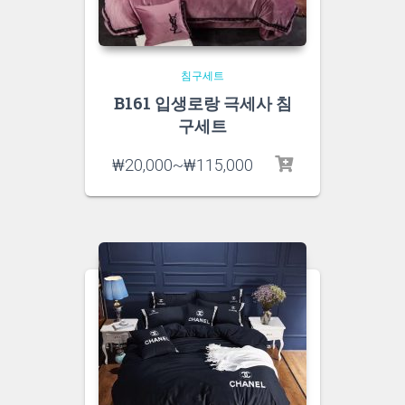
침구세트
B161 입생로랑 극세사 침
구세트
₩
20,000
~
₩
115,000