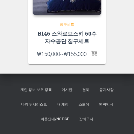
침구세트
B146 스와로브스키 60수
자수공단 침구세트
₩
150,000
~
₩
155,000
개인 정보 보호 정책
게시판
결제
공지사항
나의 위시리스트
내 계정
스토어
연락방식
이용안내/NOTICE
장바구니