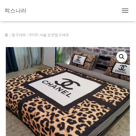
럭스나라
내
비
게
이
홈
/
침구세트
/ B509 샤넬 순면침구세트
션
토
글