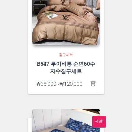
침구세트
B547 루이비통 순면60수
자수침구세트
₩
38,000
~
₩
120,000
세일!