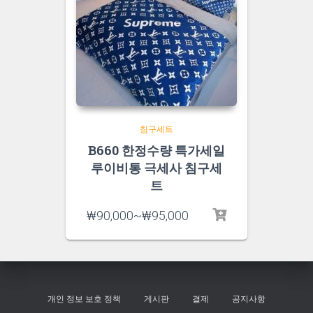
침구세트
B660 한정수량 특가세일
루이비통 극세사 침구세
트
₩
90,000
~
₩
95,000
개인 정보 보호 정책
게시판
결제
공지사항