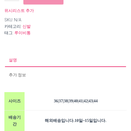
이
비
위시리스트 추가
통
SKU:
N/A
스
카테고리:
신발
텔
태그:
루이비통
라
스
니
커
즈
설명
수
량
추가 정보
사이즈
36|37|38|39|40|41|42|43|44
배송기
해외배송입니다.10일~15일입니다.
간