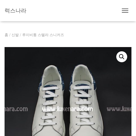
럭스나라
내
비
게
이
홈
/
신발
/ 루이비통 스텔라 스니커즈
션
토
글