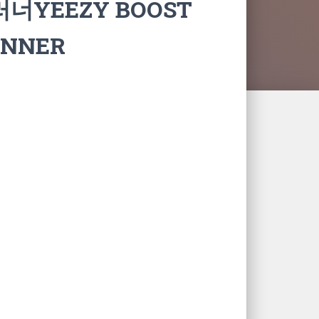
너YEEZY BOOST
UNNER