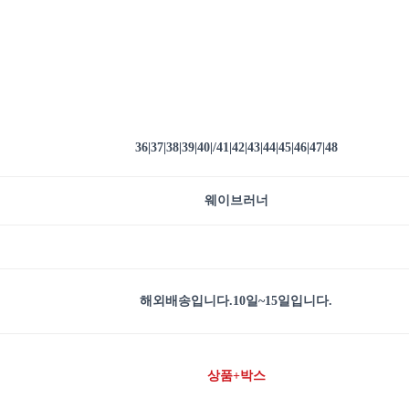
녀
공
용
사
이
즈
웨
이
36|37|38|39|40|/41|42|43|44|45|46|47|48
브
러
웨이브러너
너
YEEZY
BOOST
700
WAVE
해외배송입니다.10일~15일입니다.
RUNNER
수
량
상품+박스