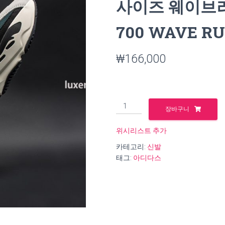
사이즈 웨이브러
700 WAVE R
₩
166,000
아
장바구니
디
다
위시리스트 추가
스
카테고리:
신발
이
태그:
아디다스
지
부
스
트
700
남