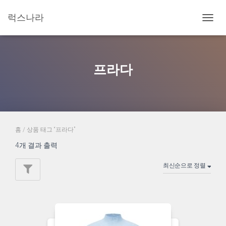
럭스나라
내
비
게
이
션
프라다
토
글
홈
/ 상품 태그 “프라다”
4개 결과 출력