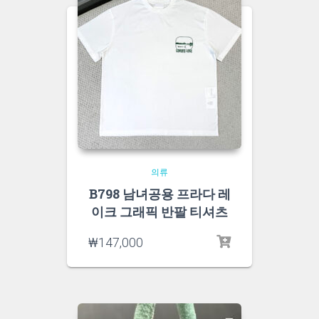
의류
B798 남녀공용 프라다 레
이크 그래픽 반팔 티셔츠
₩
147,000