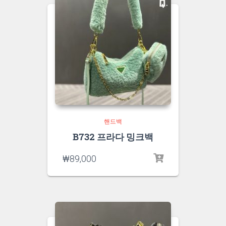
핸드백
B732 프라다 밍크백
₩
89,000