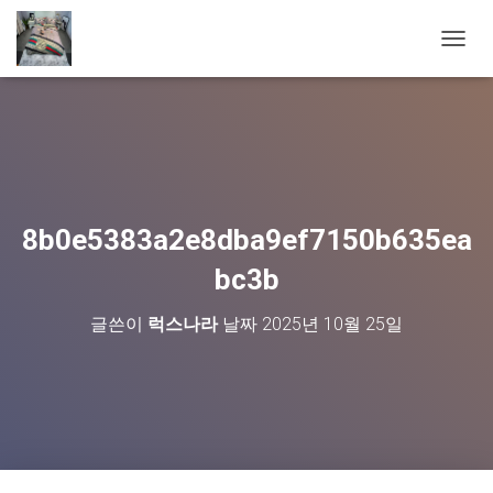
내
비
게
이
션
토
글
8b0e5383a2e8dba9ef7150b635ea
bc3b
글쓴이
럭스나라
날짜
2025년 10월 25일