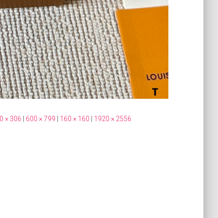
0 × 306
|
600 × 799
|
160 × 160
|
1920 × 2556