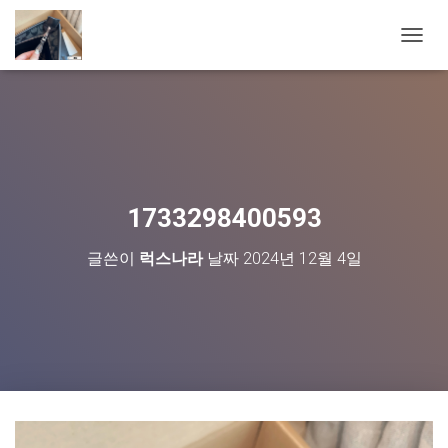
내
비
게
이
션
토
글
1733298400593
글쓴이
럭스나라
날짜
2024년 12월 4일