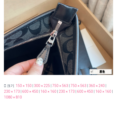
크기:
150 × 150
|
300 × 225
|
750 × 563
|
750 × 563
|
360 × 240
|
230 × 173
|
600 × 450
|
160 × 160
|
230 × 173
|
600 × 450
|
160 × 160
|
1080 × 810