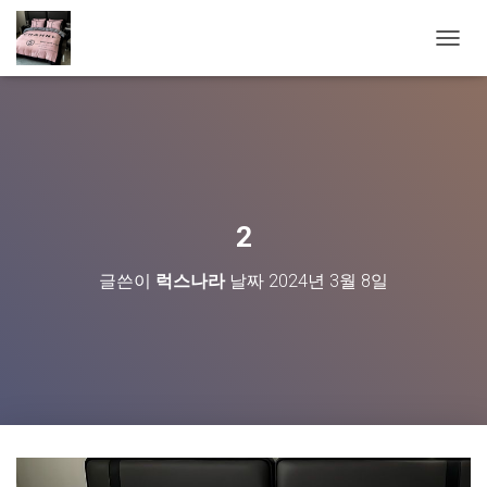
내
비
게
이
션
토
글
2
글쓴이
럭스나라
날짜
2024년 3월 8일