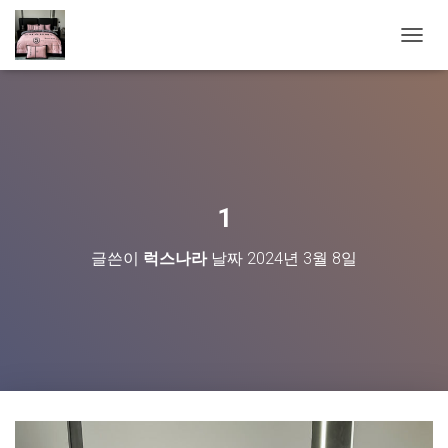
내
비
게
이
션
토
글
1
글쓴이
럭스나라
날짜
2024년 3월 8일