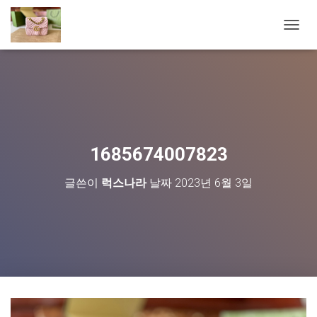
내
비
게
이
션
토
글
1685674007823
글쓴이
럭스나라
날짜
2023년 6월 3일