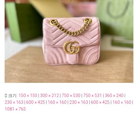
크기:
150 × 150
|
300 × 212
|
750 × 530
|
750 × 531
|
360 × 240
|
230 × 163
|
600 × 425
|
160 × 160
|
230 × 163
|
600 × 425
|
160 × 160
|
1081 × 765