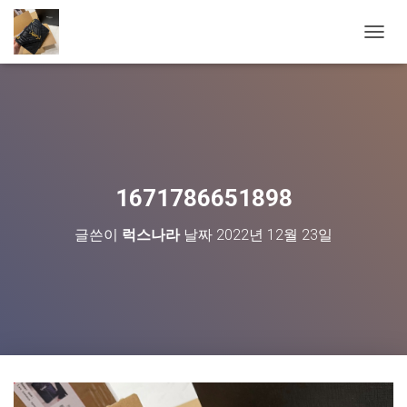
내
비
게
이
션
토
글
1671786651898
글쓴이
럭스나라
날짜
2022년 12월 23일