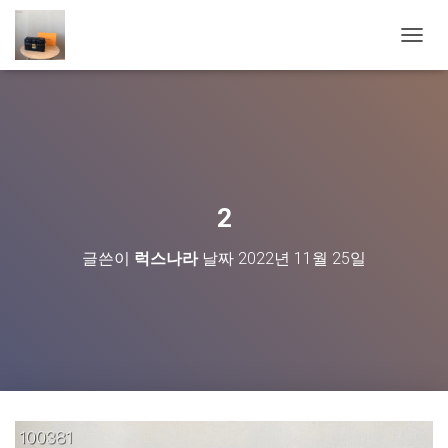
내
비
게
이
션
토
글
2
글쓴이
럭스나라
날짜
2022년 11월 25일