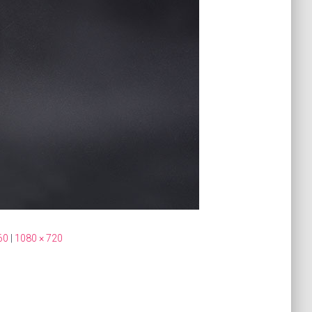
60
|
1080 × 720