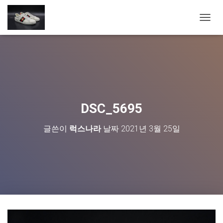
내
비
게
이
션
토
글
DSC_5695
글쓴이
럭스나라
날짜
2021년 3월 25일