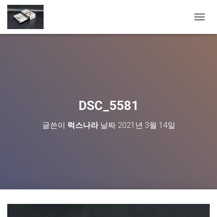
내
비
게
이
션
토
글
DSC_5581
글쓴이
럭스나라
날짜
2021년 3월 14일