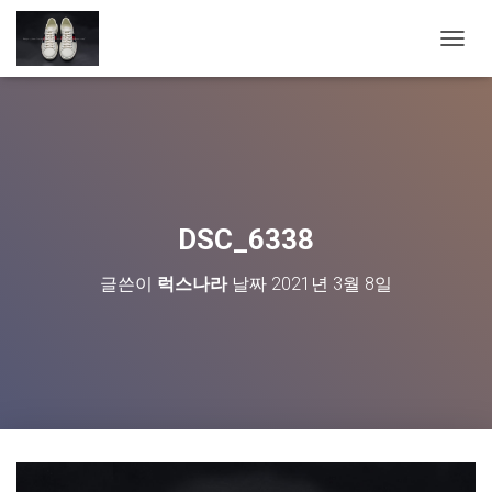
내
비
게
이
션
토
글
DSC_6338
글쓴이
럭스나라
날짜
2021년 3월 8일