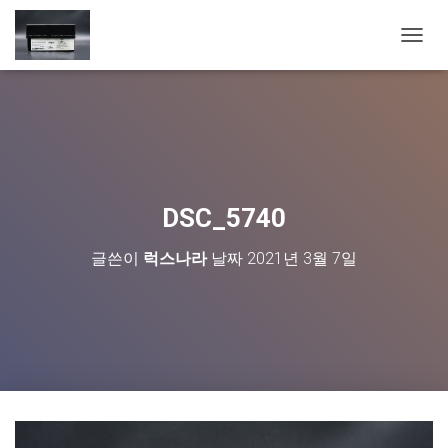
내
비
게
이
션
토
글
DSC_5740
글쓴이
럭스나라
날짜
2021년 3월 7일