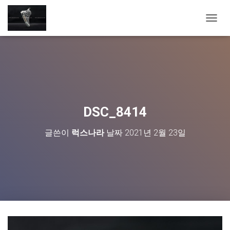
내
비
게
이
션
토
글
DSC_8414
글쓴이
럭스나라
날짜
2021년 2월 23일