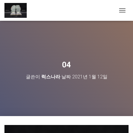
내
비
게
이
션
토
글
04
글쓴이
럭스나라
날짜
2021년 1월 12일