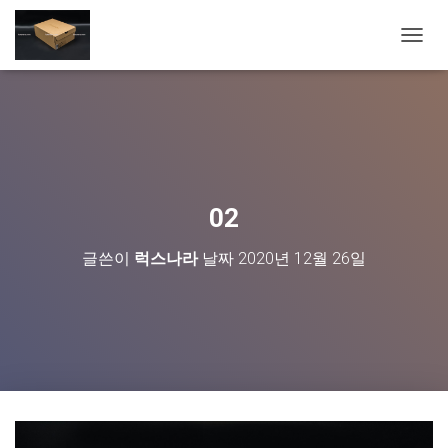
내
비
게
이
션
토
글
02
글쓴이
럭스나라
날짜
2020년 12월 26일