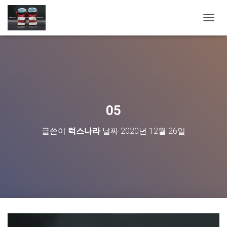
내
비
게
이
션
토
글
05
글쓴이
럭스나라
날짜
2020년 12월 26일