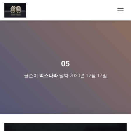
내
비
게
이
션
토
글
05
글쓴이
럭스나라
날짜
2020년 12월 17일