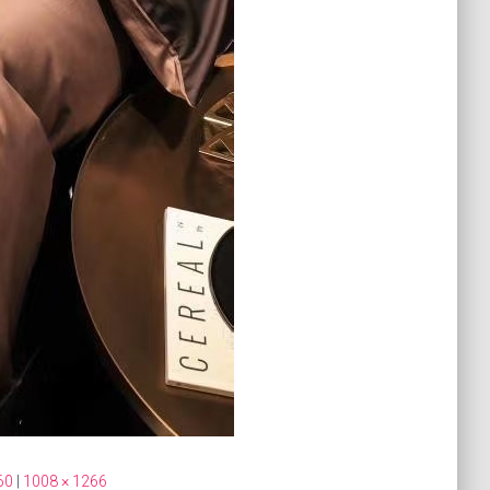
60
|
1008 × 1266