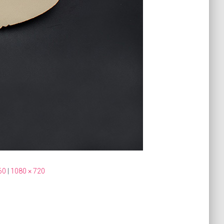
60
|
1080 × 720