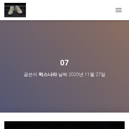
내
비
게
이
션
토
글
07
글쓴이
럭스나라
날짜
2020년 11월 27일